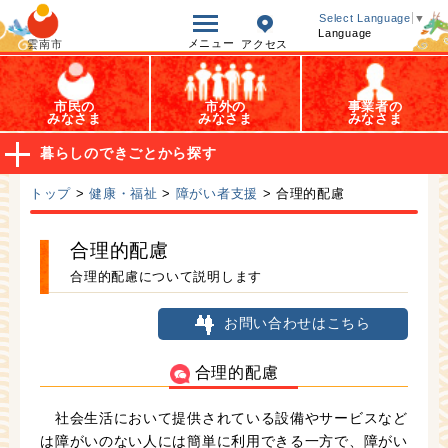
オープンデータ
Select Language
▼
Language
メニュー
雲南市
アクセス
市民の
市外の
事業者の
みなさま
みなさま
みなさま
暮らしのできごとから探す
トップ
>
健康・福祉
>
障がい者支援
> 合理的配慮
合理的配慮
合理的配慮について説明します
お問い合わせはこちら
合理的配慮
社会生活において提供されている設備やサービスなど
は障がいのない人には簡単に利用できる一方で、障がい