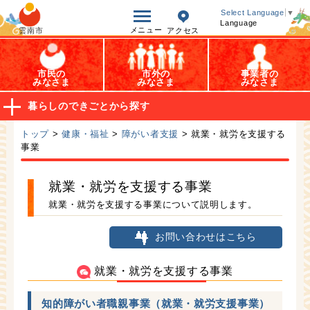
オープンデータ
Select Language
▼
Language
メニュー
雲南市
アクセス
市民の
市外の
事業者の
みなさま
みなさま
みなさま
暮らしのできごとから探す
トップ
>
健康・福祉
>
障がい者支援
> 就業・就労を支援する
事業
就業・就労を支援する事業
就業・就労を支援する事業について説明します。
お問い合わせはこちら
就業・就労を支援する事業
知的障がい者職親事業（就業・就労支援事業）