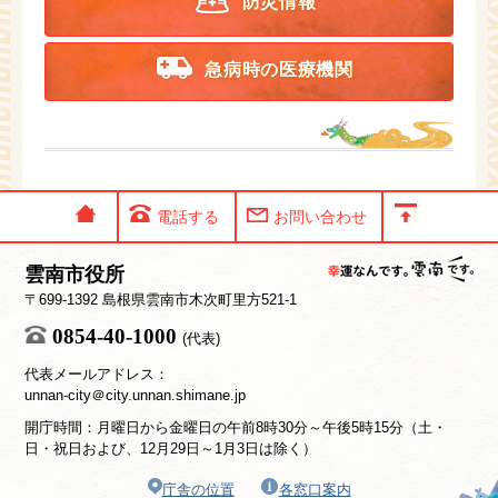
防災情報
急病時の医療機関
電話する
お問い合わせ
雲南市役所
〒699-1392 島根県雲南市木次町里方521-1
0854-40-1000
(代表)
代表メールアドレス：
unnan-city＠city.unnan.shimane.jp
開庁時間：月曜日から金曜日の午前8時30分～午後5時15分（土・
日・祝日および、12月29日～1月3日は除く）
庁舎の位置
各窓口案内