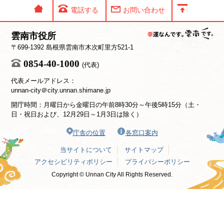
電話する
お問い合わせ
雲南市役所
〒699-1392 島根県雲南市木次町里方521-1
0854-40-1000
(代表)
代表メールアドレス：
unnan-city＠city.unnan.shimane.jp
開庁時間：月曜日から金曜日の午前8時30分～午後5時15分（土・
日・祝日および、12月29日～1月3日は除く）
庁舎の位置
各窓口案内
当サイトについて
サイトマップ
アクセシビリティポリシー
プライバシーポリシー
Copyright © Unnan City All Rights Reserved.