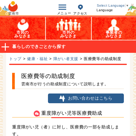
オープンデータ
Select Language
▼
Language
メニュー
雲南市
アクセス
市民の
市外の
事業者の
みなさま
みなさま
みなさま
暮らしのできごとから探す
トップ
>
健康・福祉
>
障がい者支援
> 医療費等の助成制度
医療費等の助成制度
雲南市が行うの助成制度について説明します。
お問い合わせはこちら
重度障がい児等医療費助成
重度障がい児（者）に対し、医療費の一部を助成しま
す。