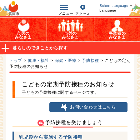
オープンデータ
Select Language
▼
Language
メニュー
雲南市
アクセス
市民の
市外の
事業者の
みなさま
みなさま
みなさま
暮らしのできごとから探す
トップ
>
健康・福祉
>
保健・医療
>
予防接種
> こどもの定期
予防接種のお知らせ
こどもの定期予防接種のお知らせ
子どもの予防接種に関するページです。
お問い合わせはこちら
予防接種を受けましょう
乳児期から実施する予防接種