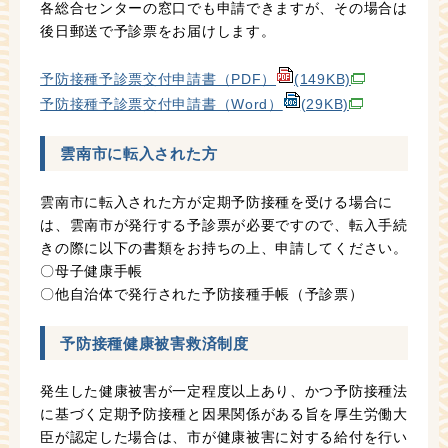
各総合センターの窓口でも申請できますが、その場合は
後日郵送で予診票をお届けします。
予防接種予診票交付申請書（PDF）
(149KB)
予防接種予診票交付申請書（Word）
(29KB)
雲南市に転入された方
雲南市に転入された方が定期予防接種を受ける場合に
は、雲南市が発行する予診票が必要ですので、転入手続
きの際に以下の書類をお持ちの上、申請してください。
〇母子健康手帳
〇他自治体で発行された予防接種手帳（予診票）
予防接種健康被害救済制度
発生した健康被害が一定程度以上あり、かつ予防接種法
に基づく定期予防接種と因果関係がある旨を厚生労働大
臣が認定した場合は、市が健康被害に対する給付を行い