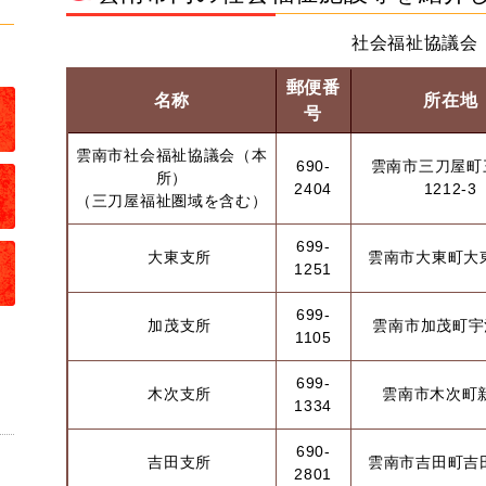
社会福祉協議会
郵便番
名称
所在地
号
雲南市社会福祉協議会（本
690-
雲南市三刀屋町
所）
2404
1212-3
（三刀屋福祉圏域を含む）
699-
大東支所
雲南市大東町大東
1251
699-
加茂支所
雲南市加茂町宇治
1105
699-
木次支所
雲南市木次町
1334
690-
吉田支所
雲南市吉田町吉田
2801