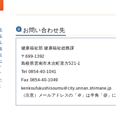
お問い合わせ先
境
振
上
健康福祉部 健康福祉総務課
議
会
〒699-1392
セ
島根県雲南市木次町里方521-1
Tel 0854-40-1041
ー
Fax 0854-40-1049
ー
kenkoufukushisoumu＠city.unnan.shimane.jp
（注意）メールアドレスの「＠」は半角「@」