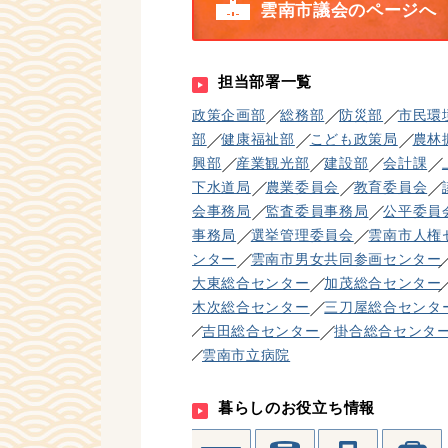
雲南市議会のページへ
担当部署一覧
政策企画部
総務部
防災部
市民環
部
健康福祉部
こども政策局
農林
興部
産業観光部
建設部
会計課
下水道局
農業委員会
教育委員会
会事務局
監査委員事務局
公平委員
事務局
選挙管理委員会
雲南市人権
ンター
雲南市男女共同参画センター
大東総合センター
加茂総合センター
木次総合センター
三刀屋総合センタ
吉田総合センター
掛合総合センタ
雲南市立病院
暮らしのお役立ち情報