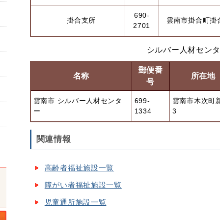
690-
掛合支所
雲南市掛合町掛合
2701
シルバー人材セン
郵便番
名称
所在地
号
雲南市 シルバー人材センタ
699-
雲南市木次町
ー
1334
3
関連情報
高齢者福祉施設一覧
障がい者福祉施設一覧
児童通所施設一覧