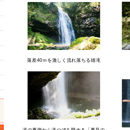
落差40ｍを激しく流れ落ちる雄滝
滝の裏側から滝つぼを眺める「裏見の