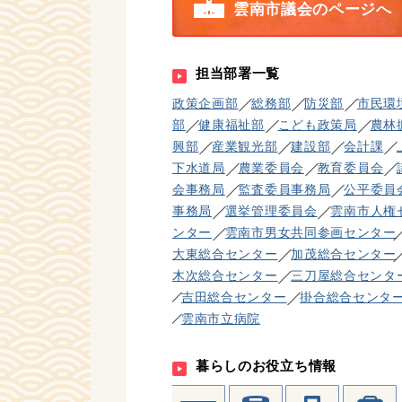
雲南市議会のページへ
担当部署一覧
政策企画部
総務部
防災部
市民環
部
健康福祉部
こども政策局
農林
興部
産業観光部
建設部
会計課
下水道局
農業委員会
教育委員会
会事務局
監査委員事務局
公平委員
事務局
選挙管理委員会
雲南市人権
ンター
雲南市男女共同参画センター
大東総合センター
加茂総合センター
木次総合センター
三刀屋総合センタ
吉田総合センター
掛合総合センタ
雲南市立病院
暮らしのお役立ち情報