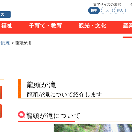
文字サイズの選択
標準
大
特大
・福祉
子育て・教育
観光・文化
産
・伝統
> 龍頭が滝
龍頭が滝
龍頭が滝について紹介します
龍頭が滝について