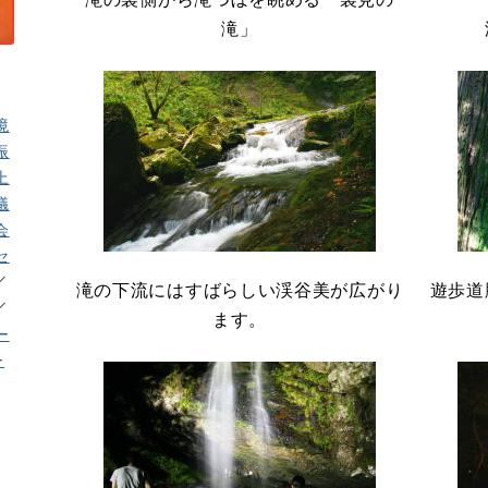
滝」
境
振
上
議
会
セ
滝の下流にはすばらしい渓谷美が広がり
遊歩道
ます。
ー
ー