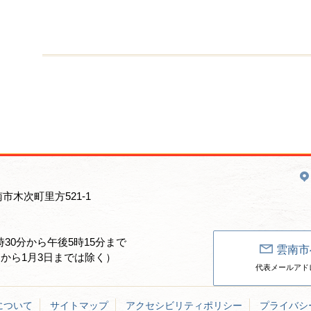
南市木次町里方521-1
30分から午後5時15分まで
雲南市
日から1月3日までは除く）
代表メールアドレス：un
について
サイトマップ
アクセシビリティポリシー
プライバシ