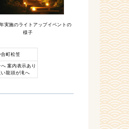
9年実施のライトアップイベントの
様子
掛合町松笠
号へ 案内表示あり
従い龍頭が滝へ