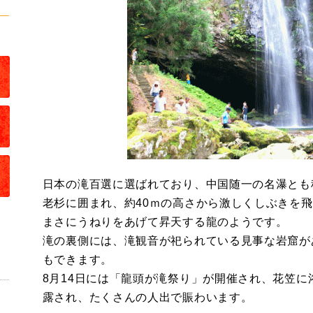
日本の滝百選に選ばれており、中国随一の名瀑とも
老杉に囲まれ、約40ｍの高さから激しくしぶきを
まさにうねりをあげて昇天する龍のようです。
滝の裏側には、滝観音が祀られている見事な岩窟が
もできます。
8月14日には「龍頭が滝祭り」が開催され、花笠
露され、たくさんの人出で賑わいます。