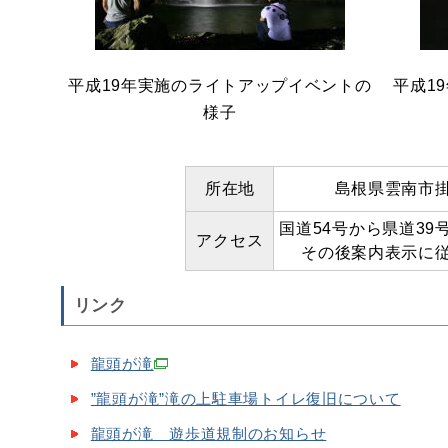
平成19年実施のライトアップイベントの
平成1
様子
所在地
島根県雲南市
国道54号から県道39
アクセス
その後案内表示に
リンク
龍頭が滝
”龍頭が滝”滝の上駐車場トイレ復旧について
龍頭が滝 遊歩道規制のお知らせ