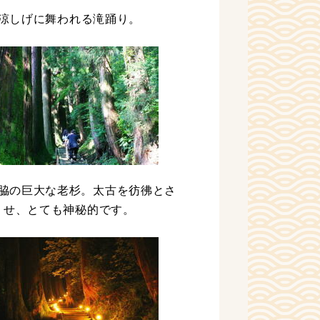
涼しげに舞われる滝踊り。
脇の巨大な老杉。太古を彷彿とさ
せ、とても神秘的です。