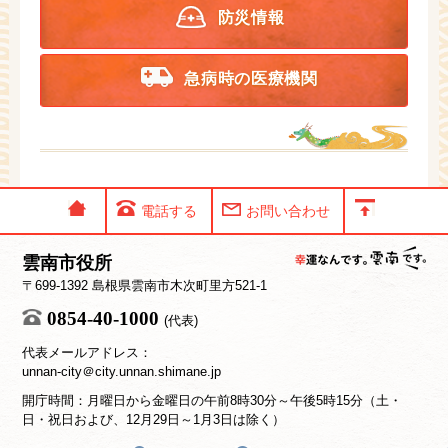
防災情報
急病時の医療機関
電話する
お問い合わせ
雲南市役所
〒699-1392 島根県雲南市木次町里方521-1
0854-40-1000
(代表)
代表メールアドレス：
unnan-city＠city.unnan.shimane.jp
開庁時間：月曜日から金曜日の午前8時30分～午後5時15分（土・
日・祝日および、12月29日～1月3日は除く）