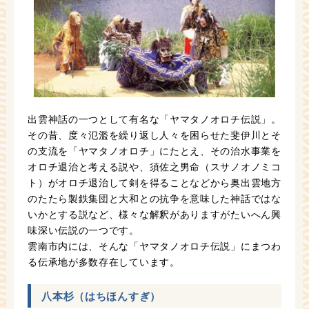
出雲神話の一つとして有名な「ヤマタノオロチ伝説」。
その昔、度々氾濫を繰り返し人々を困らせた斐伊川とそ
の支流を「ヤマタノオロチ」にたとえ、その治水事業を
オロチ退治と考える説や、須佐之男命（スサノオノミコ
ト）がオロチ退治して剣を得ることなどから奥出雲地方
のたたら製鉄集団と大和との抗争を意味した神話ではな
いかとする説など、様々な解釈がありますがたいへん興
味深い伝説の一つです。
雲南市内には、そんな「ヤマタノオロチ伝説」にまつわ
る伝承地が多数存在しています。
八本杉（はちほんすぎ）