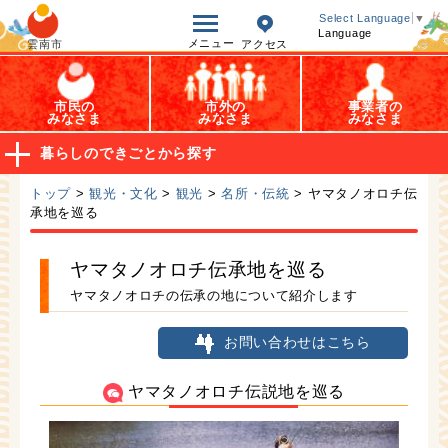
オープンデータ
Select Language
▼
Language
メニュー
雲南市
アクセス
市民の
市外の
事業者の
みなさま
みなさま
みなさま
暮らしのできごとから探す
トップ
>
観光・文化
>
観光
>
名所・伝統
> ヤマタノオロチ伝
承地を巡る
ヤマタノオロチ伝承地を巡る
ヤマタノオロチの伝承の地について紹介します
お問い合わせはこちら
ヤマタノオロチ伝説地を巡る