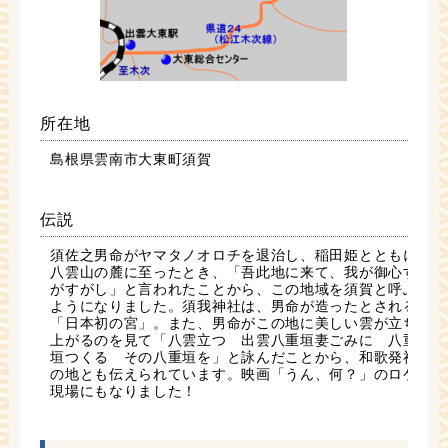
所在地
島根県雲南市大東町須賀
伝説
須佐之男命がヤマタノオロチを退治し、稲田姫とともに
八雲山の麓に至ったとき、「吾此地に来て、我が御心す
がすがし」と言われたことから、この地域を須賀と呼ぶ
ようになりました。須我神社は、男命が造ったとされる
「日本初の宮」。また、男命がこの地に美しい雲が立ち
上がるのを見て「八雲立つ 出雲八重垣妻ごみに 八重
垣つくる その八重垣を」と詠んだことから、和歌発祥
の地とも伝えられています。映画「うん、何？」のロケ
現場にもなりました！