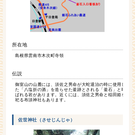
所在地
島根県雲南市木次町寺領
伝説
御室山の山麓には、須佐之男命が大蛇退治の時に使用し
た「八塩折の酒」を造らせた釜跡とされる「釜石」と呼
ばれる岩があります。近くには、須佐之男命と稲田姫を
祀る布須神社もあります。
佐世神社（させじんじゃ）