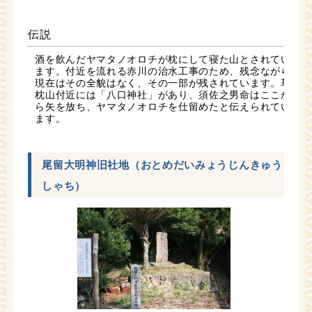
伝説
酒を飲んだヤマタノオロチが枕にして寝た山とされてい
ます。付近を流れる赤川の治水工事のため、残念ながら
現在はその全貌はなく、その一部が残されています。草
枕山付近には「八口神社」があり、須佐之男命はここか
ら矢を放ち、ヤマタノオロチを仕留めたと伝えられてい
ます。
尾留大明神旧社地（おとめだいみょうじんきゅう
しゃち）