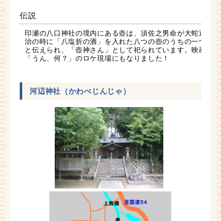
伝説
印瀬の八口神社の境内にある壺は、須佐之男命が大蛇退
治の時に「八塩折の酒」を入れた八つの壺のうちの一つ
と伝えられ、「壺神さん」として祀られています。映画
「うん、何？」のロケ現場にもなりました！
河辺神社（かわべじんじゃ）