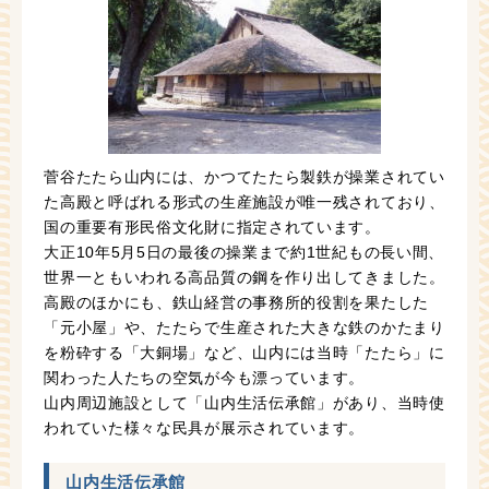
菅谷たたら山内には、かつてたたら製鉄が操業されてい
た高殿と呼ばれる形式の生産施設が唯一残されており、
国の重要有形民俗文化財に指定されています。
大正10年5月5日の最後の操業まで約1世紀もの長い間、
世界一ともいわれる高品質の鋼を作り出してきました。
高殿のほかにも、鉄山経営の事務所的役割を果たした
「元小屋」や、たたらで生産された大きな鉄のかたまり
を粉砕する「大銅場」など、山内には当時「たたら」に
関わった人たちの空気が今も漂っています。
山内周辺施設として「山内生活伝承館」があり、当時使
われていた様々な民具が展示されています。
山内生活伝承館