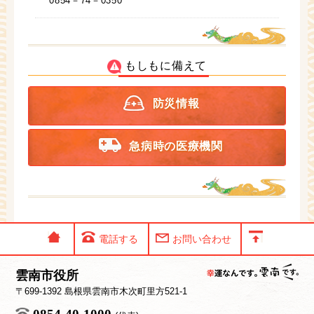
0854－74－0350
もしもに備えて
防災情報
急病時の医療機関
電話する
お問い合わせ
雲南市役所
〒699-1392 島根県雲南市木次町里方521-1