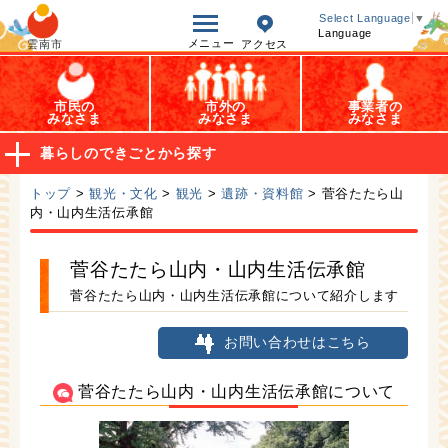
オープンデータ
Select Language
▼
Language
メニュー
雲南市
アクセス
市民の
市外の
事業者の
みなさま
みなさま
みなさま
暮らしのできごとから探す
トップ
>
観光・文化
>
観光
>
遺跡・資料館
> 菅谷たたら山
内・山内生活伝承館
菅谷たたら山内・山内生活伝承館
菅谷たたら山内・山内生活伝承館について紹介します
お問い合わせはこちら
菅谷たたら山内・山内生活伝承館について