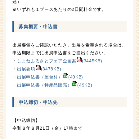
込）
※いずれも１ブースあたりの2日間料金です。
募集概要・申込書
出展要領をご確認いただき、出展を希望される場合は、
申込期限までに出展申込書をご提出ください。
・
しまねふるさとフェア企画案
(3445KB)
・
出展要項
(3478KB)
・
出展申込書（屋台村）
(49KB)
・
出展申込書（特産品販売）
(49KB)
申込締切・申込先
【申込締切】
令和８年８月21日（金）17時まで