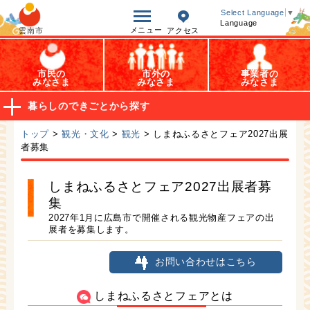
オープンデータ
Select Language
▼
Language
メニュー
雲南市
アクセス
市民の
市外の
事業者の
みなさま
みなさま
みなさま
暮らしのできごとから探す
トップ
>
観光・文化
>
観光
> しまねふるさとフェア2027出展
者募集
しまねふるさとフェア2027出展者募
集
2027年1月に広島市で開催される観光物産フェアの出
展者を募集します。
お問い合わせはこちら
しまねふるさとフェアとは